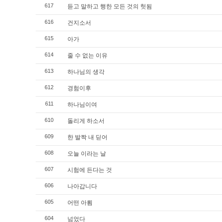
617
듣고 말하고 행한 모든 것의 헛됨
616
건지소서
615
아가
614
줄 수 없는 이유
613
하나님의 생각
612
경험이후
611
하나님이여
610
돌리게 하소서
609
한 발짝 내 딛어
608
오늘 이라는 날
607
시험에 든다는 것
606
나아갑니다
605
어떤 아룀
604
넘었다