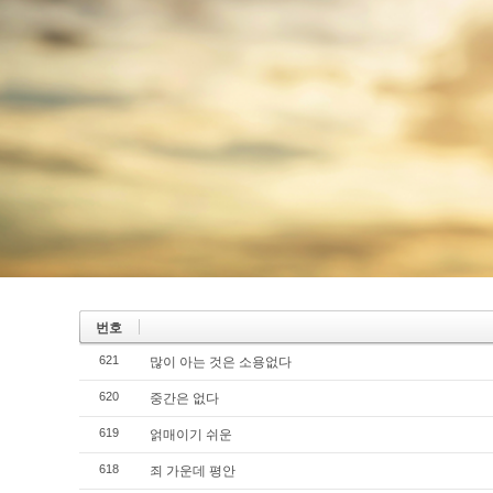
번호
621
많이 아는 것은 소용없다
620
중간은 없다
619
얽매이기 쉬운
618
죄 가운데 평안